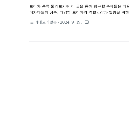
보이차 종류 둘러보기🌱 이 글을 통해 탐구할 주제들은 
이차다도의 정수, 다양한 보이차의 역할건강과 웰빙을 위한
기전통과 현대가 조화된 보이차의 세계 탐험보이차 종류 둘
카테고리 없음
· 2024. 9. 19.
format_list_bulleted
textsms
녕하세요, 차 애호가들! 👋 이번 글에서는 다양한 종류의
습니다. 차 도룡뇽이 되어 보이차 여정을 떠나볼까요? 🍵
있어집니다.퓨어 차부터 향긋한 블렌드까지 다양한 보이차 퓨
퓨어 차의 세계로 여행해보세요.블렌드된 맛의 즐거움: ..
navi